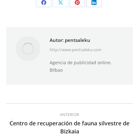
Share
Share
Share
Share
on
on
on
on
Facebook
X
Pinterest
LinkedIn
Autor:
pentsaleku
http://www.pentsaleku.com
Agencia de publicidad online.
Bilbao
Navegación
ANTERIOR
entre
Centro de recuperación de fauna silvestre de
Publicación
Bizkaia
publicaciones
anterior: